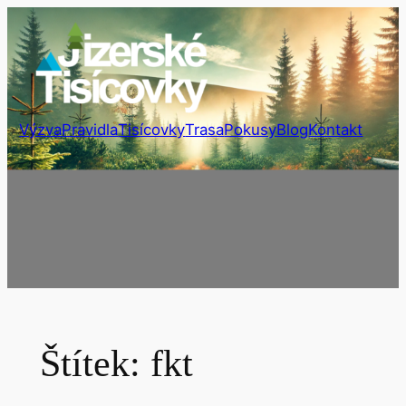
Přeskočit
na
obsah
Výzva
Pravidla
Tisícovky
Trasa
Pokusy
Blog
Kontakt
Štítek:
fkt