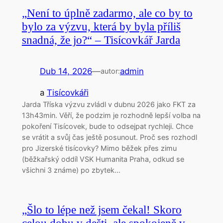
„Není to úplně zadarmo, ale co by to
bylo za výzvu, která by byla příliš
snadná, že jo?“ – Tisícovkář Jarda
Dub 14, 2026
—
admin
autor:
a
Tisícovkáři
Jarda Tříska výzvu zvládl v dubnu 2026 jako FKT za
13h43min. Věří, že podzim je rozhodně lepší volba na
pokoření Tisícovek, bude to odsejpat rychleji. Chce
se vrátit a svůj čas ještě posunout. Proč ses rozhodl
pro Jizerské tisícovky? Mimo běžek přes zimu
(běžkařský oddíl VSK Humanita Praha, odkud se
všichni 3 známe) po zbytek…
„Šlo to lépe než jsem čekal! Skoro