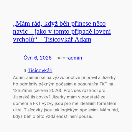
„Mám rád, když běh přinese něco
navíc – jako v tomto případě lovení
vrcholů“ – Tisícovkář Adam
Čvn 6, 2026
—
admin
autor:
a
Tisícovkáři
Adam Zeman se na výzvu poctivě připravil a Jizerky
ho odměnily pěkným počasím a posunutím FKT na
12h51min (červen 2026). Proč ses rozhodl pro
Jizerské tisícovky? Jizerky mám v podstatě za
domem a FKT výzvy jsou pro mě ideálním formátem
ultra, Tisícovky jsou tak logickým spojením. Mám rád,
když běh o této vzdálenosti není pouze…