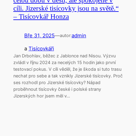
celou dobu v dešti, ale spokojeně v
cíli. Jizerské tisícovky jsou na světě.“
– Tisícovkář Honza
Bře 31, 2025
—
admin
autor:
a
Tisícovkáři
Jan Drbohlav, běžec z Jablonce nad Nisou. Výzvu
zvládl v říjnu 2024 za necelých 15 hodin jako první
testovací pokus. V cíli věděl, že je škoda si tuto trasu
nechat pro sebe a tak vznikly Jizerské tisícovky. Proč
ses rozhodl pro Jizerské tisícovky? Nápad
proběhnout tisícovky české i polské strany
Jizerských hor jsem měl v…