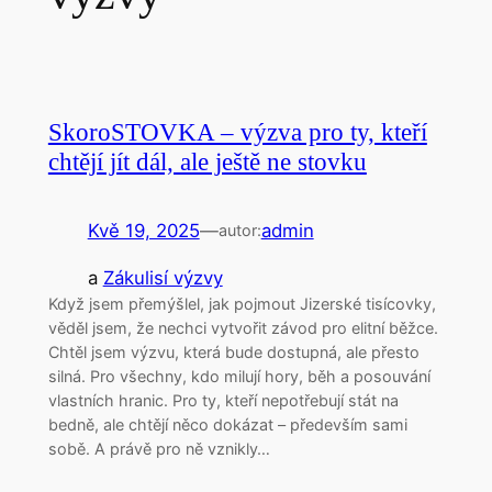
SkoroSTOVKA – výzva pro ty, kteří
chtějí jít dál, ale ještě ne stovku
Kvě 19, 2025
—
admin
autor:
a
Zákulisí výzvy
Když jsem přemýšlel, jak pojmout Jizerské tisícovky,
věděl jsem, že nechci vytvořit závod pro elitní běžce.
Chtěl jsem výzvu, která bude dostupná, ale přesto
silná. Pro všechny, kdo milují hory, běh a posouvání
vlastních hranic. Pro ty, kteří nepotřebují stát na
bedně, ale chtějí něco dokázat – především sami
sobě. A právě pro ně vznikly…