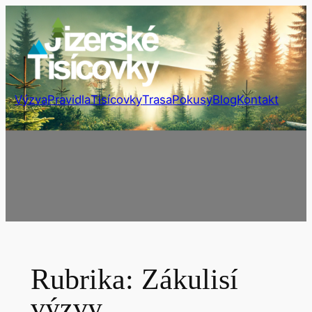
Přeskočit
na
obsah
Výzva
Pravidla
Tisícovky
Trasa
Pokusy
Blog
Kontakt
Rubrika:
Zákulisí
výzvy