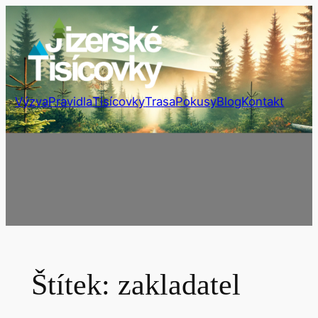
Přeskočit
na
obsah
Výzva
Pravidla
Tisícovky
Trasa
Pokusy
Blog
Kontakt
Štítek:
zakladatel