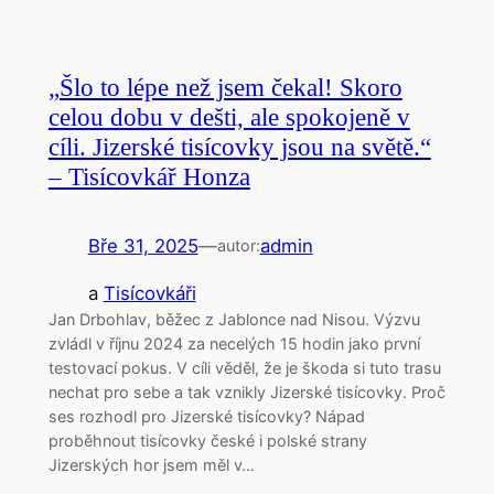
„Šlo to lépe než jsem čekal! Skoro
celou dobu v dešti, ale spokojeně v
cíli. Jizerské tisícovky jsou na světě.“
– Tisícovkář Honza
Bře 31, 2025
—
admin
autor:
a
Tisícovkáři
Jan Drbohlav, běžec z Jablonce nad Nisou. Výzvu
zvládl v říjnu 2024 za necelých 15 hodin jako první
testovací pokus. V cíli věděl, že je škoda si tuto trasu
nechat pro sebe a tak vznikly Jizerské tisícovky. Proč
ses rozhodl pro Jizerské tisícovky? Nápad
proběhnout tisícovky české i polské strany
Jizerských hor jsem měl v…